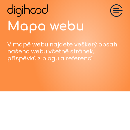
Mapa webu
V mapě webu najdete veškerý obsah
našeho webu včetně stránek,
příspěvků z blogu a referencí.