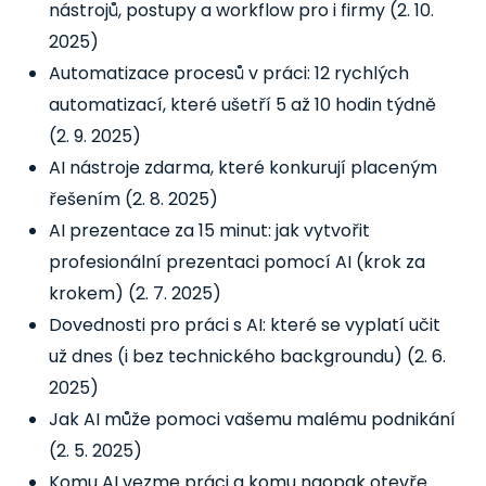
nástrojů, postupy a workflow pro i firmy
(2. 10.
2025)
Automatizace procesů v práci: 12 rychlých
automatizací, které ušetří 5 až 10 hodin týdně
(2. 9. 2025)
AI nástroje zdarma, které konkurují placeným
řešením
(2. 8. 2025)
AI prezentace za 15 minut: jak vytvořit
profesionální prezentaci pomocí AI (krok za
krokem)
(2. 7. 2025)
Dovednosti pro práci s AI: které se vyplatí učit
už dnes (i bez technického backgroundu)
(2. 6.
2025)
Jak AI může pomoci vašemu malému podnikání
(2. 5. 2025)
Komu AI vezme práci a komu naopak otevře