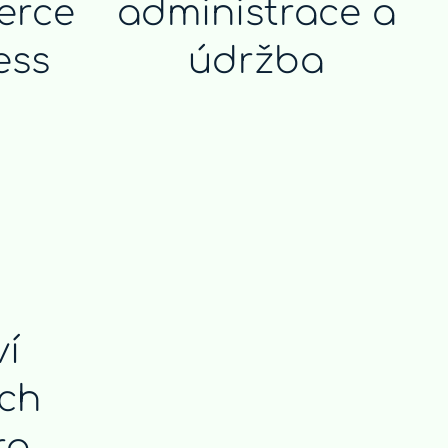
rce
administrace a
ess
údržba
í
ích
ro