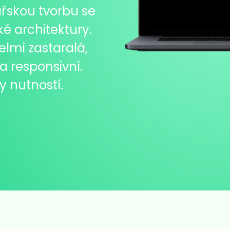
ářskou tvorbu se
é architektury.
lmi zastaralá,
a responsivní.
 nutností.