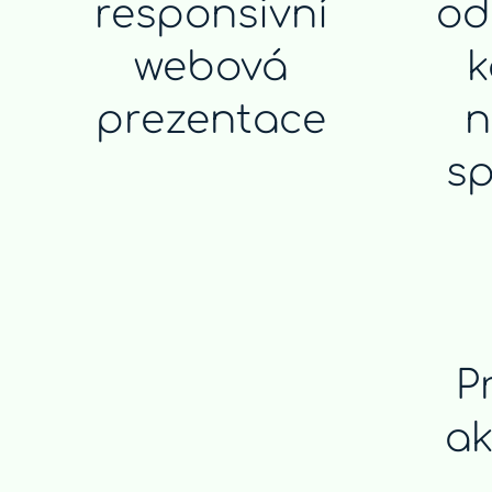
responsivní
od
webová
k
prezentace
n
sp
P
ak