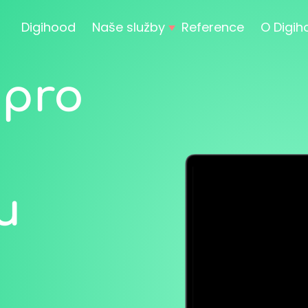
Digihood
Naše služby
Reference
O Digi
 pro
u