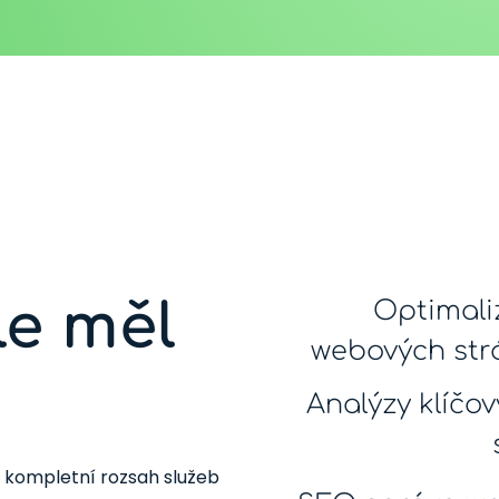
le měl
Optimali
webových str
Analýzy klíčo
 kompletní rozsah služeb