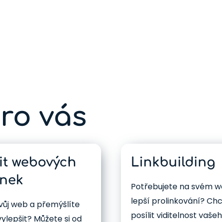
pro vás
it webových
Linkbuilding
ánek
Potřebujete na svém 
lepší prolinkování? Ch
vůj web a přemýšlíte
posílit viditelnost vaše
vylepšit? Můžete si od