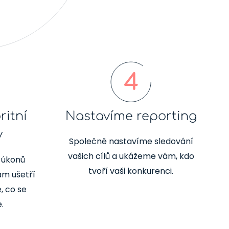
4
ritní
Nastavíme reporting
y
Společně nastavíme sledování
vašich cílů a ukážeme vám, kdo
e úkonů
tvoří vaši konkurenci.
m ušetří
, co se
.