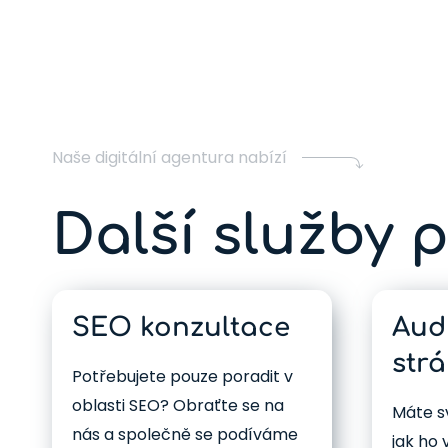
Naše digitální agentura nabízí
Další služby 
SEO konzultace
Aud
str
Potřebujete pouze poradit v
oblasti SEO? Obraťte se na
Máte s
nás a společně se podíváme
jak ho 