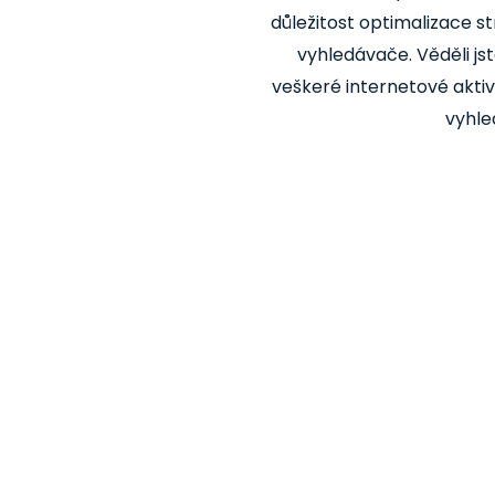
důležitost optimalizace s
vyhledávače. Věděli jst
veškeré internetové aktiv
vyhl