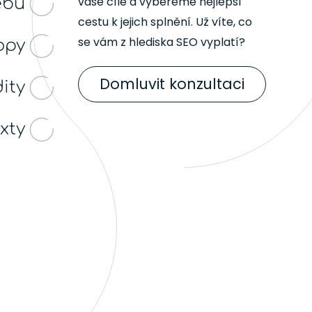
vaše cíle a vybereme nejlepší
ebu
cestu k jejich splnění. Už víte, co
se vám z hlediska SEO vyplatí?
opy
Domluvit konzultaci
ity
xty