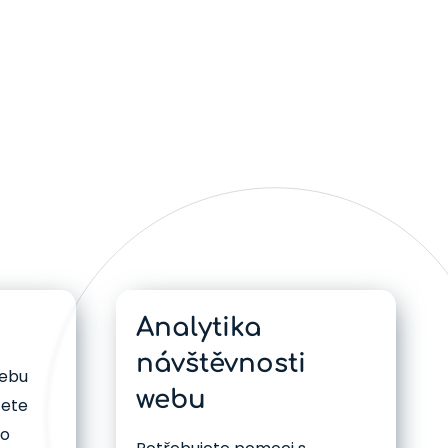
Analytika
návštěvnosti
webu
webu
cete
ho