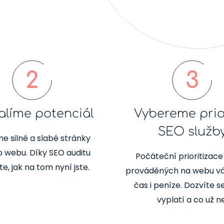
2
3
líme potenciál
Vybereme prio
SEO služb
e silné a slabé stránky
 webu. Díky SEO auditu
Počáteční prioritizac
e, jak na tom nyní jste.
prováděných na webu vá
čas i peníze. Dozvíte se
vyplatí a co už ne