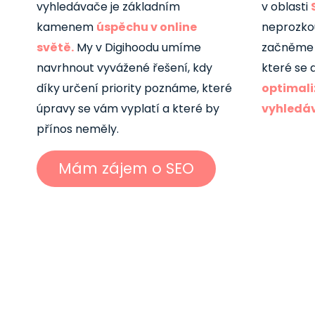
vyhledávače je základním
v oblasti
kamenem
úspěchu v online
neprozko
světě.
My v Digihoodu umíme
začněme
navrhnout vyvážené řešení, kdy
které se 
díky určení priority poznáme, které
optimali
úpravy se vám vyplatí a které by
vyhledá
přínos neměly.
Mám zájem o SEO