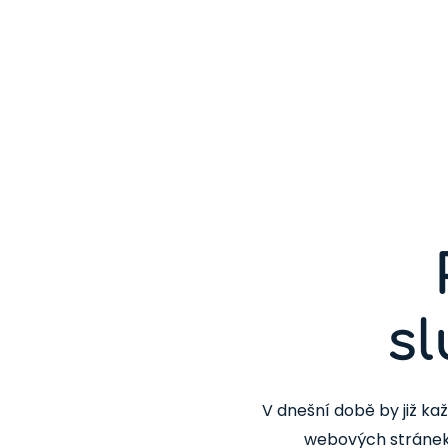
sl
V dnešní době by již kaž
webových stránek