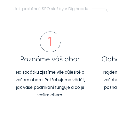
Jak probíhají SEO služby v Digihoodu
1
Poznáme váš obor
Odha
Na začátku zjistíme vše důležité o
Najdem
vašem oboru. Potřebujeme vědět,
vašeho
jak vaše podnikání funguje a co je
poznát
vašim cílem.