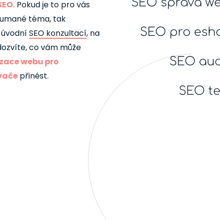
SEO správa w
SEO.
Pokud je to pro vás
umané téma, tak
SEO pro esh
 úvodní
SEO konzultací
, na
dozvíte, co vám může
SEO aud
zace webu pro
vače
přinést.
SEO te