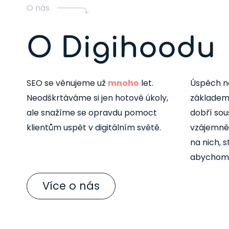
O nás
O Digihoodu
SEO se věnujeme už
mnoho
let.
Úspěch na
Neodškrtáváme si jen hotové úkoly,
základem 
ale snažíme se opravdu pomoct
dobří sous
klientům uspět v digitálním světě.
vzájemně
na nich, s
abychom s
Více o nás