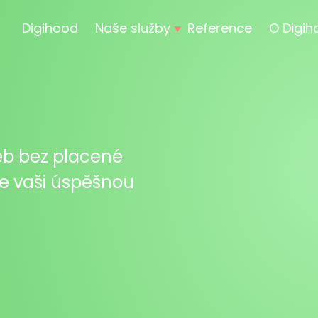
Digihood
Naše služby
Reference
O Digi
eb bez placené
me vaši úspěšnou