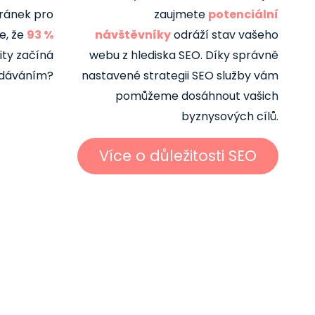
tránek pro
zaujmete
potenciální
e, že
93 %
návštěvníky
odráží stav vašeho
ity začíná
webu z hlediska SEO. Díky správně
edáváním?
nastavené strategii SEO služby vám
pomůžeme dosáhnout vašich
byznysových cílů.
Více o důležitosti SEO