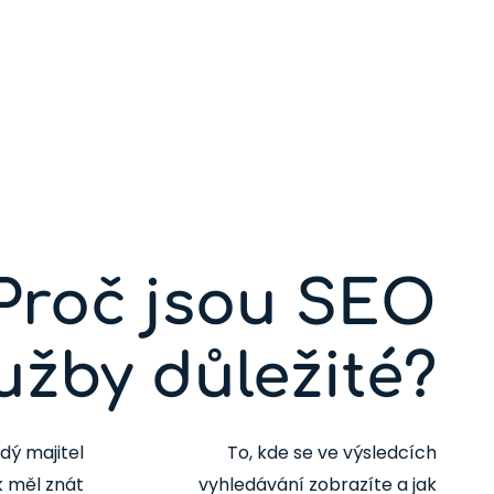
Proč jsou SEO
užby důležité?
dý majitel
To, kde se ve výsledcích
 měl znát
vyhledávání zobrazíte a jak