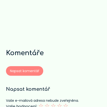
Core Web Vitals - nová metrika
ve vyhledávání Google
Komentáře
Napsat komentář
Napsat komentář
Vaše e-mailová adresa nebude zveřejněna.
☆
☆
☆
☆
☆
Vaše hodnocení: