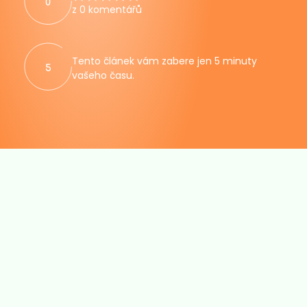
0
z 0 komentářů
Tento článek vám zabere jen 5 minuty
5
vašeho času.