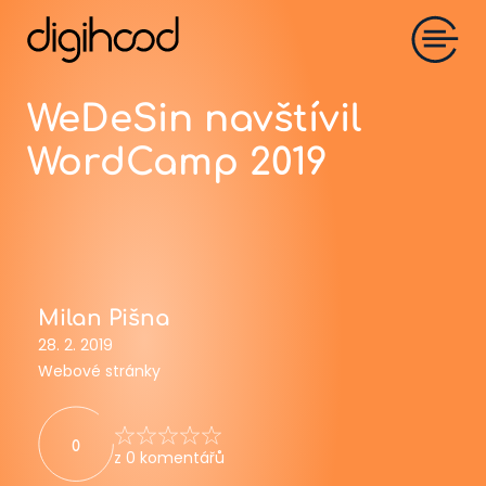
WeDeSin navštívil
WordCamp 2019
Milan Pišna
28. 2. 2019
Webové stránky
0
z 0 komentářů