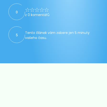
0
z 0 komentářů
Tento článek vám zabere jen 5 minuty
5
vašeho času.