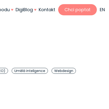
hoodu
DigiBlog
Kontakt
Chci poptat
EN
EO)
Umělá inteligence
Webdesign