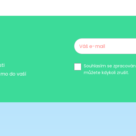
sti
Souhlasím se zpracování
můžete kdykoli zrušit.
ímo do vaší