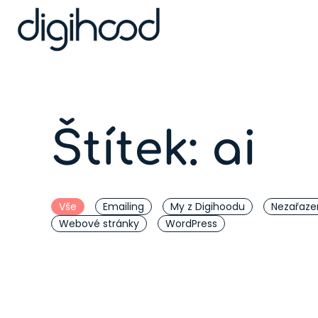
Štítek:
ai
Vše
Emailing
My z Digihoodu
Nezařaze
Webové stránky
WordPress