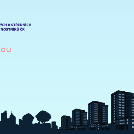
í
tou