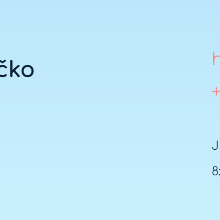
íčko
J
8