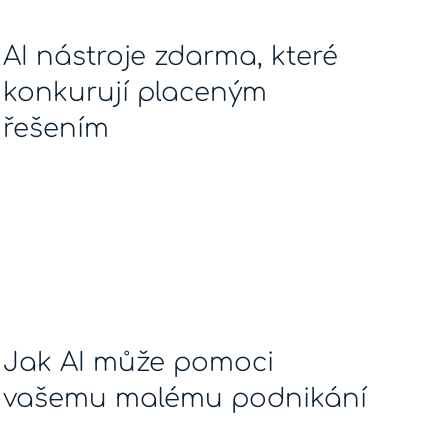
AI nástroje zdarma, které
konkurují placeným
řešením
Jak AI může pomoci
vašemu malému podnikání