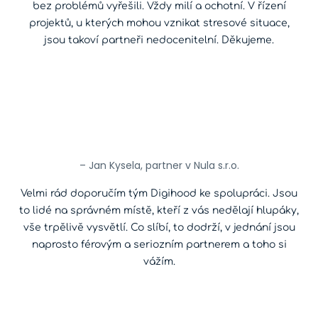
bez problémů vyřešili. Vždy milí a ochotní. V řízení
projektů, u kterých mohou vznikat stresové situace,
jsou takoví partneři nedocenitelní. Děkujeme.
– Jan Kysela, partner v Nula s.r.o.
Velmi rád doporučím tým Digihood ke spolupráci. Jsou
to lidé na správném místě, kteří z vás nedělají hlupáky,
vše trpělivě vysvětlí. Co slíbí, to dodrží, v jednání jsou
naprosto férovým a seriozním partnerem a toho si
vážím.