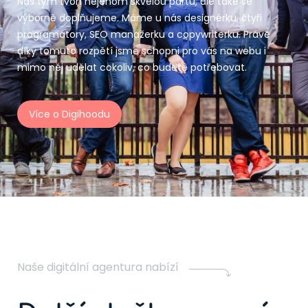
Náš tým tvoří nejenom skvělou partu, ale také se
výborně doplňujeme. Máme u nás designérku, čtyři
programátory, SEO manažerku a copywriterku. Právě
díky tomuto rozpětí jsme schopni pro vás na webu i
mimo něj udělat cokoliv, co budete potřebovat.
Více o Digihoodu
Naše digitální agentura nabízí