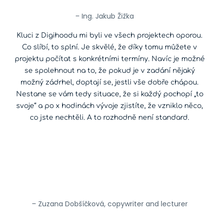
– Ing. Jakub Žižka
Kluci z Digihoodu mi byli ve všech projektech oporou.
Co slíbí, to splní. Je skvělé, že díky tomu můžete v
projektu počítat s konkrétními termíny. Navíc je možné
se spolehnout na to, že pokud je v zadání nějaký
možný zádrhel, doptají se, jestli vše dobře chápou.
Nestane se vám tedy situace, že si každý pochopí „to
svoje“ a po x hodinách vývoje zjistíte, že vzniklo něco,
co jste nechtěli. A to rozhodně není standard.
– Zuzana Dobšíčková, copywriter and lecturer