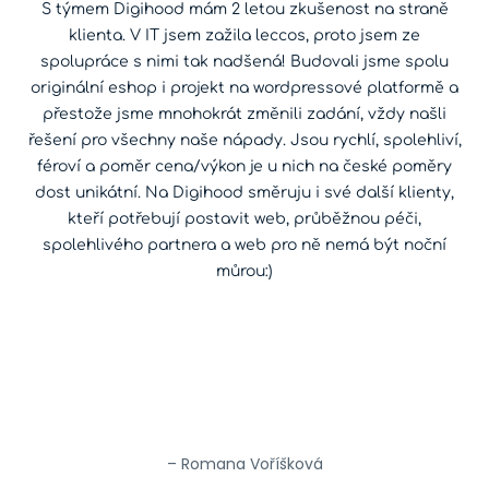
S týmem Digihood mám 2 letou zkušenost na straně
klienta. V IT jsem zažila leccos, proto jsem ze
spolupráce s nimi tak nadšená! Budovali jsme spolu
originální eshop i projekt na wordpressové platformě a
přestože jsme mnohokrát změnili zadání, vždy našli
řešení pro všechny naše nápady. Jsou rychlí, spolehliví,
féroví a poměr cena/výkon je u nich na české poměry
dost unikátní. Na Digihood směruju i své další klienty,
kteří potřebují postavit web, průběžnou péči,
spolehlivého partnera a web pro ně nemá být noční
můrou:)
– Romana Voříšková