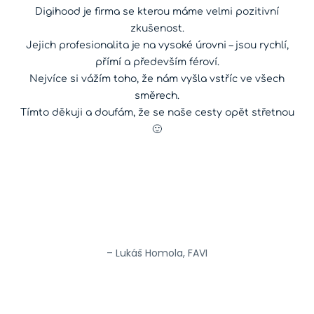
Digihood je firma se kterou máme velmi pozitivní
zkušenost.
Jejich profesionalita je na vysoké úrovni – jsou rychlí,
přímí a především féroví.
Nejvíce si vážím toho, že nám vyšla vstříc ve všech
směrech.
Tímto děkuji a doufám, že se naše cesty opět střetnou
🙂
– Lukáš Homola, FAVI